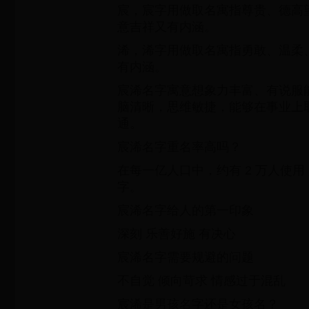
宸，宸字用做取名寓指尊贵、德高
意吉祥又有内涵。
浠，浠字用做取名寓指勇敢、温柔
有内涵。
宸浠名字寓意想象力丰富、有说服
脑清晰，思维敏捷，能够在事业上
通。
宸浠名字重名率高吗？
在每一亿人口中，约有 2 万人使用 宸
字。
宸浠名字给人的第一印象
深刻 乐善好施 有决心
宸浠名字需要规避的问题
不自觉 倾向苛求 情感过于混乱
宸浠是男孩名字还是女孩名？