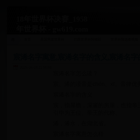
18年世界杯决赛_1958
年世界杯 - gw619.com
首页
美国男篮世界杯
巴西世界杯阿根廷
世界杯预选赛视频
宸浠名字寓意,宸浠名字的含义,宸浠名
2025-05-03 21:55:58
宸浠名字怎么读？
宸、浠的读音是chén、xī。音律
宸浠名字的含义
宸，指屋檐，深邃的房屋，也指帝
引申为王位、帝王的代称。
浠，浠水，在湖北省。
宸浠名字寓意怎么样