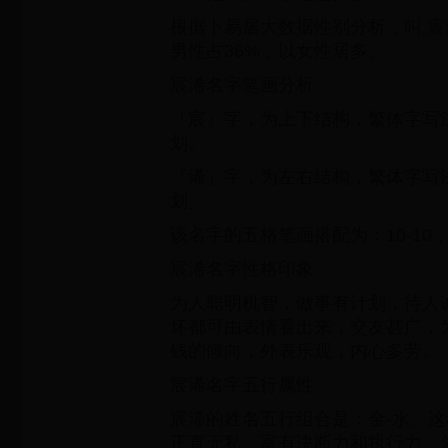
根据卜易居大数据性别分析，叫 宸
男性占36%，以女性居多。
宸浠名字笔画分析
『宸』字，为上下结构，繁体字写法
划。
『浠』字，为左右结构，繁体字写法
划。
该名字的五格笔画搭配为：10-10
宸浠名字性格印象
为人聪明机智，做事有计划，待人
坏都可由表情看出来，交友甚广，
钱的倾向，外表乐观，内心多劳。
宸浠名字五行属性
宸浠的姓名五行组合是：金-水。
正直无私，富有决断力和执行力，