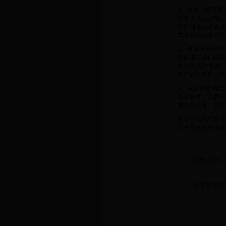
1、当然，除了可
对各大外服游戏，
服的日期或者各大
丰富的外服初始号
2、道具专区当中
可以通过热门游戏
想要寻找的专区。
家们在浏览的过程
3、完善的交易流
交易软件，玩家们
易流程当中，买方
关于什么代打软件
天分享的这些功能
《贪婪洞窟》
【世界杯专辑