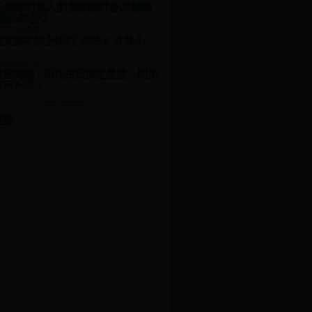
么解除对某人的屏蔽临时会话 解除
屏蔽临时会话
-13 19:45:56
复数字的全排列_求法 & 计算个
-03 03:01:55
星座揭秘：阳历生日决定星座，阴历
有何不同？
链接