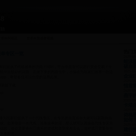
8
om
世界杯阿根廷
世界杯预选赛视频
热门
接单专区一览
2025-05
蛙泳
破自
玩家们提供了代练接单的功能？同时，平台中是否可以进行安全交易？今
2025-05
软件比较好的问题，在接下来的内容当中，小编会为玩家们推荐一款适
企业
app，希望各位可以合理的运用起来。
2025-05
惜君
最新版下载
2025-05
PP
燕字
2025-05
卡塔
PP
2025-05
诗格
直接为玩家们提供了一个代练专区，在专区的首页当中大家可以获取到当
如何
戏。如果你是一名代练，准备接单的话，那么就可以直接在代练专区当
2025-05
信息，各位需要将自己擅长的游戏和类型发布出去，这样就只需要等待
建行
下单即可。
2025-05