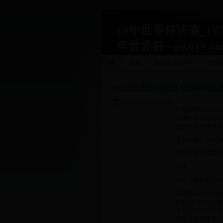
18年世界杯决赛_195
年世界杯 - gw619.c
首页
美国男篮世界杯
巴西
什么代打软件比较好 交易猫代练
2025-05-29 10:07:00
当前哪些app为
天就针对什么代打
合大神接代练单的
【交易猫】2022
扫码下载交易猫A
下载
点击下载交易猫A
交易猫app当中
前最热门的代练游
中发布自己的代练
其他玩家前来咨询