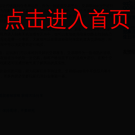
qq怎
以让代练接到任务单以外，作为一款游戏交易平台，交易猫app当中还针
QQ
点击进入首页
为玩家们提供了各种初始号交易专区。同时，每一个外服也会跟随着开
2025-05
活动日期来进行更新。玩家们在进入到相应的专区之后，就可以浏览到
【有重
信息。
数】
2025-05
，玩家们还可以购买到不同游戏的皮肤、武器、装备、坐骑等等。大家
郑爽
推荐进入到相关的游戏专区当中，也可以直接使用搜索功能去找到自己
生日
无论是哪一个专区，大家都可以在里面获取到丰富的道具交易信息，玩
当中可以决定是否进行购买。
友情
程，让玩家们可以体验到良好的交易服务。交易猫作为一款成熟的游戏
在游戏当中的每一次交易，都将严格按照平台的流程来进行。在整个交
玩家还可以通过验号来了解商品的真实性。
比较好的问题，就为玩家们分享到这里。交易猫app当中不仅仅只有今
，更多内容还需要玩家们亲自去体验一番。
逃脱卷轴攻略 获得方法分享
】保持看球，不要猝死