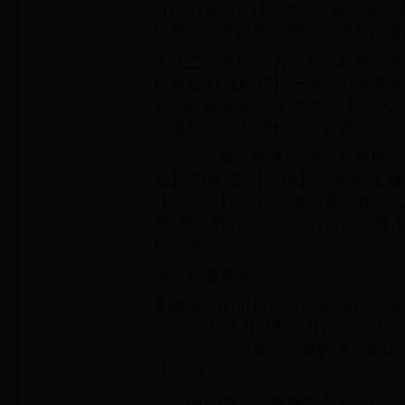
【Ctrl+shift+N】, 然后页眉线
隐藏功能有很多,如果你知道怎样使
方法二清除格式 首先将鼠标放在页
目里面的 【样式】 一栏这样简单
人的横线删除。 使用感受: 操作方
步骤稍多,但是同样非常有效。
方法三无框线删除法 选中页眉横线
始】 页面,在 【边框】 一栏里面,
【无边框】 一栏。 按下删除按钮,
受: 第三种方法和第二种方法一样,
较简单。
操作动图展示
删除烦人的页眉线很简单,操作方法
三个方法,并且以图文并茂的方式给
到这些问题也都能快速解决。建议
找不到。
二、word页眉的横线怎么去掉1