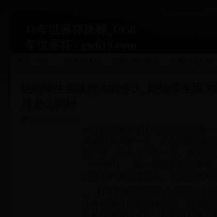
18年世界杯决赛_1958
年世界杯 - gw619.com
首页
美国男篮世界杯
巴西世界杯阿根廷
世界杯预选赛视频
绝地求生组队行为封多久_绝地求生因为
月怎么解封
2025-05-13 07:05:23
pubg恶意组队封14天被封当天算一
天被封当天算一天。pubg恶意组
始计算，当天也算作一天。腾讯游
（PUBG），是一款战术竞技游戏
充满各种随机性要素，需要你随时
1、和平精英非法组队会受到什么
天并清除段位积分的惩罚，但前提
队的玩家举报成功。玩家可以通过