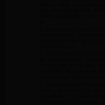
地图的各个角落，赤手空拳寻找武
多种多样的地形中展开战斗。想要
样重要。在游戏过程中，会有一个
较。
6、绝地求生我和队友组队,队友开挂
久能确定的告诉你，跟挂组队会封
是绝地求生官方封的，通常是永久或是
限时不等的比较少。
7、急,这是封号多久,吃鸡绝地求
禁。除非是大面积误封，然后官方
小时的只是暂时停止你的游戏，检
BE客服解决：网页链接 绝地求生(Playe
Battlegrounds)，是Bluehole与《
8、吃鸡恶意组队先封一天然后续
予警告，第二次会封号三天，第三
称为违规团队，它是指游戏中两个
而不是互相攻击并攻击其他团队。