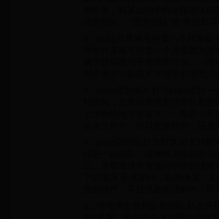
单栏里，精英活动中的举报非法组
恶意组队”、“恶意组队”或“举报邮箱
2、pubg共享账号封禁一个月游
戏中共享账号封禁一个月是因为游
属于破坏游戏平衡性的行为。《绝地
洞开发的一款战术竞技型射击类沙
3、pubg最快多久封号pubg最
料信息，如果玩家恶意伤害队友的
上传给绝地求生官方，一般是一天
会永久封号。所以在游戏中，还是
4、pubg因组队行为封禁30天对帐
挂还一起组队，这种情况比较恶劣
三、当客服没有直接说明你的违规
下的情况 恶意刷kd，刷熟练度，
抓的很严，不过也是能理解的，因
5、绝地求生我和队友组队,队友开挂
久1星期。游戏有多张地图可供玩