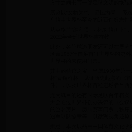
方寸之间书写一部足球文明的恢弘
展览以“文物为笔、记忆为墨”，系统
乌拉圭世界杯至今的近百件标志性
从英格兰“维利”到卡塔尔“拉伊卜”，
2022年全部世界杯吉祥物。
此外，各位球迷朋友还可以在展览
涵盖1957年国足首征世界杯的史料
世界杯的未使用门票。
其中的镇馆之宝，当属1930年第
杯”青铜样杯、见证历史起点的《
件》，以及世界杯首粒进球者吕西
尤为瞩目的还有国际足联百年档案，
大会通过世界杯创办决议的《会议
的签名剪片、历届赛事门票与秩序
冠军球队徽章等，以微观视角还原
据悉，本次展品由中国体育文化收藏