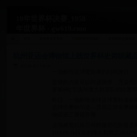
18年世界杯决赛_1958
年世界杯 - gw619.com
首页
美国男篮世界杯
巴西世界杯阿根廷
世界杯预选赛视频
杭州亚运会博物馆上线世界杯史诗级藏
2025-06-05 17:09:26
一场献给足球爱好者的时间旅行
足球的力量可以跨越国界，万众期
赛第8轮主场与澳大利亚队的比赛
昨日，一场献给全球足球爱好者的时
足球世界杯印迹—历届足球世界杯
物馆第三展馆开展。
这场展览以近百件跨越世纪的珍贵
1930年乌拉圭的烽火初燃至202