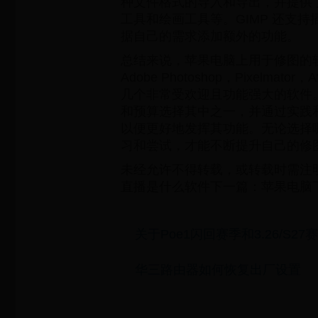
种文件格式的导入和导出，并提供
工具和绘画工具等。GIMP 还支
据自己的需求添加额外的功能。
总结来说，苹果电脑上用于修图的
Adobe Photoshop，Pixelmator，Af
几个非常受欢迎且功能强大的软件
和预算选择其中之一，并通过实践
以便更好地发挥其功能。无论选择
习和尝试，才能不断提升自己的修
未经允许不得转载，或转载时需注
直播是什么软件下一篇：苹果电脑
关于Poe1闪回赛季和3.26/S27
华三路由器如何恢复出厂设置