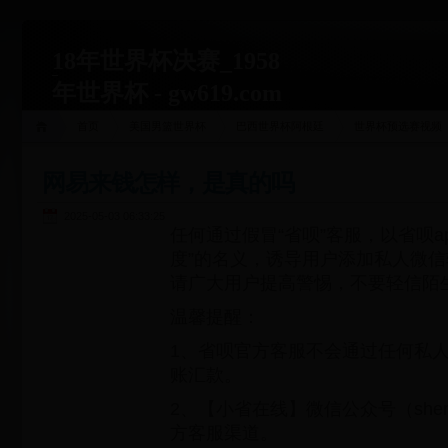
18年世界杯决赛_1958
年世界杯 - gw619.com
首页
美国男篮世界杯
巴西世界杯阿根廷
世界杯预选赛视频
网易来钱怎样，是真的吗
2025-05-03 06:33:25
任何通过假冒“省呗”客服，以省呗ap
度”的名义，诱导用户添加私人微
请广大用户提高警惕，不要轻信陌
温馨提醒：
1、省呗官方客服不会通过任何私
账汇款。
2、【小省在线】微信公众号（shen
方客服渠道。