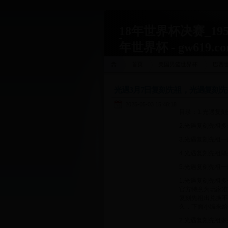
18年世界杯决赛_195
年世界杯 - gw619.c
首页
美国男篮世界杯
巴西
光遇3月7日复刻先祖，光遇复刻
2025-05-03 15:48:18
目录：1.光遇复
2.光遇复刻先祖多
3.光遇复刻先祖
4.光遇复刻先祖
5.光遇复刻先祖
1.光遇复刻先祖
官方特意为玩家准
复刻先祖出兑换不
久，下面小编来给
2.光遇复刻先祖