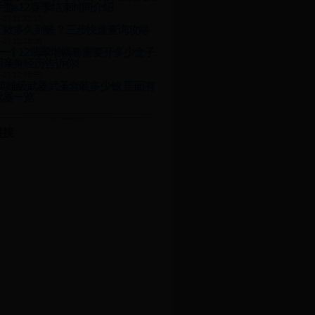
游s12赛季结束时间介绍
-03 11:32:13
汇款多久到账？三步快速查询攻略
-03 15:28:39
: 一个12翡翠增幅卷需要开多少盒子,
用亲身经历告诉你!
-03 12:49:55
新英雄级武器武圣套装多少钱 里面有
武器一览
链接