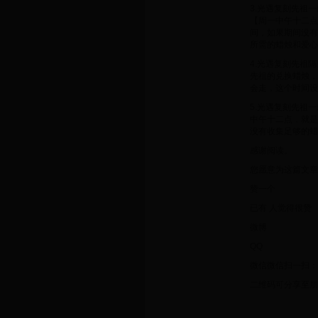
3.光遇复刻先祖
【周一中午十二点
间，如果期间没有
所需的蜡烛和爱心
4.光遇复刻先祖
先祖的兑换蜡烛，
会走，这个时间设
5.光遇复刻先祖
中午十二点，就是
没有收集足够的蜡
感谢阅读。
您愿意为这篇文章
赞一个
已有 人觉得很赞
微博
QQ
微信微信扫一扫：
二维码可分享至朋