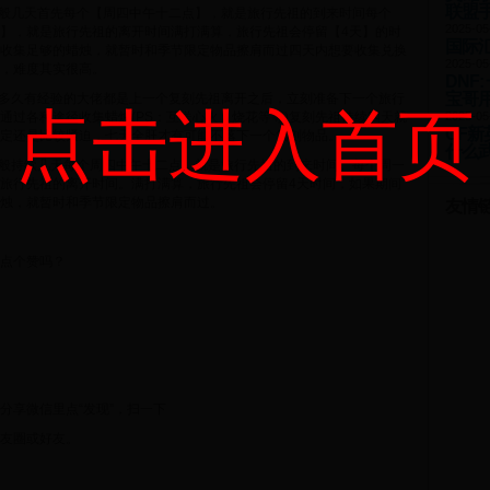
联盟手
一般几天首先每个【周四中午十二点】，就是旅行先祖的到来时间每个
2025-05
】，就是旅行先祖的离开时间满打满算，旅行先祖会停留【4天】的时
国际
收集足够的蜡烛，就暂时和季节限定物品擦肩而过四天内想要收集兑换
2025-05
，难度其实很高。
DNF
宝哥
隔多久有经验的大佬都是上一个复刻先祖离开之后，立刻准备下一个旅行
点击进入首页
通过各种途径收集蜡烛(PS：互送心火，烧花等等)复刻先祖持续四天就
2025-05
CF
定还是比较紧迫，七天全肝才有可能不落下一个复刻物品。
什么
一般持续几天每个周四中午十二点，就是旅行先祖的到来时间。每个周一
旅行先祖的离开时间。满打满算，旅行先祖会停留4天时间，如果期间
烛，就暂时和季节限定物品擦肩而过。
友情
点个赞吗？
分享微信里点“发现”，扫一下
友圈或好友。