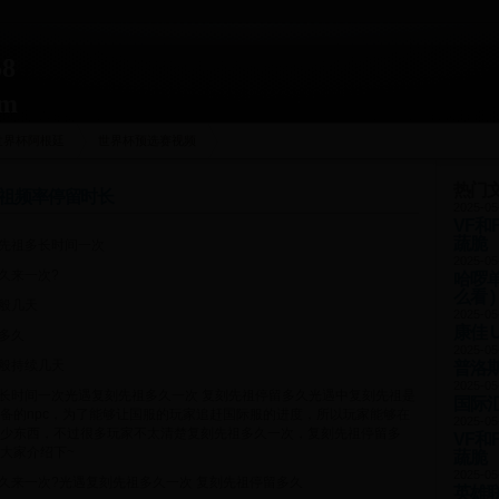
8
om
世界杯阿根廷
世界杯预选赛视频
热门
先祖频率停留时长
2025-05
VF
蔬脆
刻先祖多长时间一次
2025-05
久来一次?
哈啰单
么看 )
一般几天
2025-05
康佳 
隔多久
2025-05
一般持续几天
普洛
2025-05
多长时间一次光遇复刻先祖多久一次 复刻先祖停留多久光遇中复刻先祖是
国际
备的npc，为了能够让国服的玩家追赶国际服的进度，所以玩家能够在
2025-05
少东西，不过很多玩家不太清楚复刻先祖多久一次，复刻先祖停留多
VF
大家介绍下~
蔬脆
2025-05
多久来一次?光遇复刻先祖多久一次 复刻先祖停留多久
英雄联