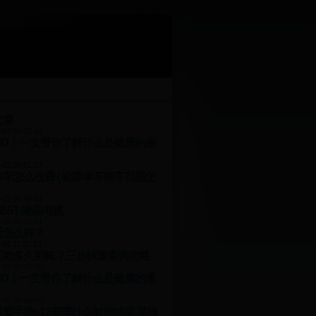
文章
-03 08:37:10
和FD｜一文带你了解什么是健康的果
-03 09:51:27
车怎么收费 ( 哈啰单车骑车范围怎
-03 06:49:33
U55T 液晶电视
-03 03:21:41
斯怎么样？
-03 11:32:13
汇款多久到账？三步快速查询攻略
-03 08:37:10
和FD｜一文带你了解什么是健康的果
-03 06:00:55
盟手游s12赛季什么时候结束 英雄