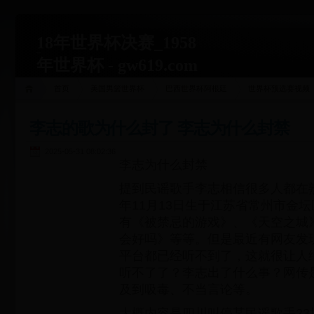
18年世界杯决赛_1958
年世界杯 - gw619.com
首页
美国男篮世界杯
巴西世界杯阿根廷
世界杯预选赛视频
李志的歌为什么封了 李志为什么封禁
2025-05-31 08:02:36
李志为什么封禁
提到民谣歌手李志相信很多人都在熟
年11月13日生于江苏省常州市金坛
有《被禁忌的游戏》、《天空之城
会好吗》等等。但是最近有网友发
平台都已经听不到了，这就很让人
听不了了？李志出了什么事？网传
及到吸毒、不当言论等。
大概内容是四川叫停某民谣歌手23