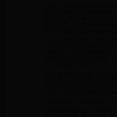
但是，在巡演开始前几天李志团队
配文：身体不适，演唱会临时取消
理。当时，粉丝们都有点小失落。
给盼过来了，谁知李志的身体出现
丝当时还是留言让李志保重身体，
但是，自那次生病以后，他的消息
人从中嗅出了不同的问到，觉得这
到两个月后，四川官方发布说“某行
演唱会”才让许多人从梦中惊醒。
信，也许只是个巧合呢？
但是，随着时间的推移，到今天，
曲全部被封，要说这再是个巧合的
但是，封归封，下架归下架，但是
出说明，李志方面也始终没有出面
不过看评论中，一些网友却说：“李
或许真的与吸毒有关，早在2816
认，自己吸过毒，而且是大麻，并