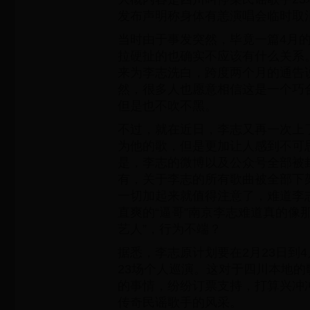
发布声明称身体有恙演唱会临时取
当时由于事发突然，毕竟一篇4月
拉硬扯的也确实不应该有什么关系
来为李志洗白，跨度两个月的通告
然，很多人也愿意相信这是一个巧
但是也不吹不黑。
不过，就在近日，李志又再一次上
为他的歌，但是更加让人感到不可
是，李志的微博以及公众号全部被
有，关于李志的所有歌曲被全部下
一切加起来就值得注意了，难道李
直爽的“逼哥”南京李志难道真的像
艺人”，行为不端？
据悉，李志原计划要在2月23日到4
23场个人巡演。这对于四川本地
的事情，纷纷订票支持，打算兴冲
传奇民谣歌手的风采。