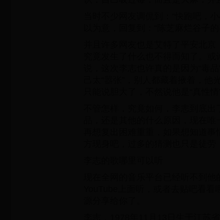
当时不少网友调侃到：“快跑吧，小
以为意，回复到：“陈芝麻烂谷子的
并且许多网友也是艾特了平安北京
究竟发生了什么也不得而知了。或
说，这次李志也许真的是因为“毒品
己太“嚣张”，别人都藏着掖着，他
只能说胆大了，不然说他是“真性情
不管怎样，究竟如何，李志到底出
品，还是其他的什么原因，现在唯
再想复出困难重重，如果想知道事
方现身吧，过多的猜测也只是徒劳
李志的歌哪里可以听
现在全网的音乐平台已经听不到他
YouTube上面听，或者去贴吧看
源分享给你了。
李志，1978年11月13日生于江