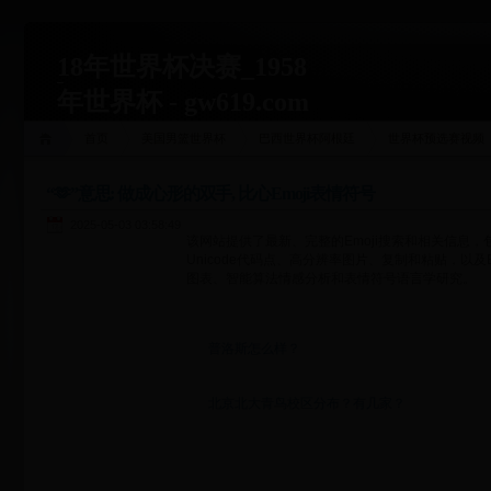
18年世界杯决赛_1958
年世界杯 - gw619.com
首页
美国男篮世界杯
巴西世界杯阿根廷
世界杯预选赛视频
“🫶”意思: 做成心形的双手, 比心Emoji表情符号
2025-05-03 03:58:49
该网站提供了最新、完整的Emoji搜索和相关信息
Unicode代码点、高分辨率图片、复制和粘贴，以及
图表、智能算法情感分析和表情符号语言学研究。
普洛斯怎么样？
北京北大青鸟校区分布？有几家？