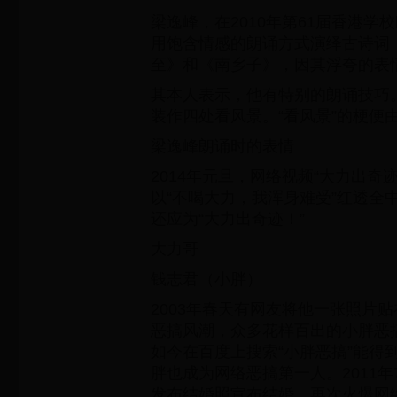
梁逸峰，在2010年第61届香港学
用饱含情感的朗诵方式演绎古诗词
至》和《南乡子》，因其浮夸的表
其本人表示，他有特别的朗诵技巧
装作四处看风景。“看风景”的梗便
梁逸峰朗诵时的表情
2014年元旦，网络视频“大力出奇迹
以“不喝大力，我浑身难受”红透全
还应为“大力出奇迹！”
大力哥
钱志君（小胖）
2003年春天有网友将他一张照片
恶搞风潮，众多花样百出的小胖恶
如今在百度上搜索“小胖恶搞”能得
胖也成为网络恶搞第一人。2011
发布结婚照宣布结婚，再次火爆网