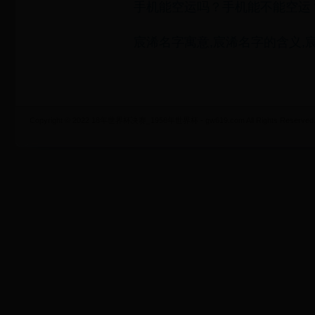
手机能空运吗？手机能不能空运
宸浠名字寓意,宸浠名字的含义,
Copyright © 2022 18年世界杯决赛_1958年世界杯 - gw619.com All Rights Reserved