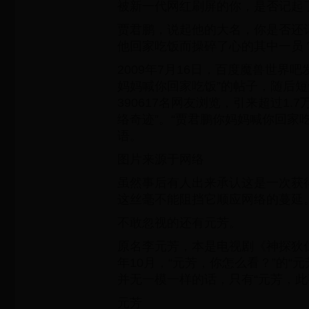
被新一代网红刷屏的你，是否记起
贾君鹏，说起他的大名，你是否还
他回家吃饭而操碎了心的其中一员
2009年7月16日，百度魔兽世界
妈妈喊你回家吃饭”的帖子，随后
390617名网友浏览，引来超过1.
络奇迹”。“贾君鹏你妈妈喊你回家
语。
图片来源于网络
虽然事后有人出来承认这是一次获
这丝毫不能阻挡它顺应网络的蔓延
不敢忽视的还有元芳。
原名李元芳，本是电视剧《神探狄仁
年10月，“元芳，你怎么看？”的“
并无一模一样的话，只有“元芳，此
元芳