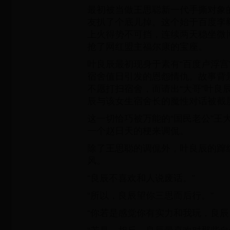
最初被当做王思聪新一代手撕对象
友扒了个底儿掉。这个始于百度李
上火得势不可挡，连续两天稳坐微
抢了网红盟主福尔康的宝座。
叶良辰最初现身于素有“百度卢浮宫
宿舍值日引发的恩怨情仇。故事背
不愿打扫宿舍，而请出“大哥”叶良
辰与该女生宿舍长的魔性对话被截
这一切恰巧被万能的“国民老公”王
一个赵日天的梗来调侃。
除了王思聪的调侃外，叶良辰的蹿
风。
“良辰不喜欢和人说废话。”
“所以，良辰望你三思而后行。”
“你若是感觉你有实力和我玩，良辰