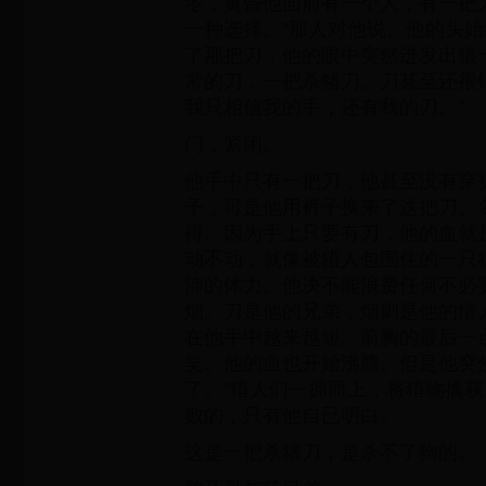
冬，黄昏他面前有一个人，有一把
一种选择。”那人对他说。他的头
了那把刀，他的眼中突然迸发出狼
常的刀，一把杀猪刀。刀甚至还很
我只相信我的手，还有我的刀。”
门，紧闭。
他手中只有一把刀，他甚至没有穿
子，可是他用裤子换来了这把刀。
得。因为手上只要有刀，他的血就
动不动，就像被猎人包围住的一只
沛的体力。他决不能浪费任何不必
烟。刀是他的兄弟，烟则是他的情
在他手中越来越短。前胸的最后一
笑。他的血也开始沸腾。但是他突
了。”猎人们一拥而上，将猎物擒
败的，只有他自已明白。
这是一把杀猪刀，是杀不了狗的。