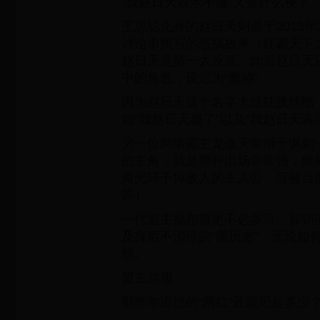
“我赵日天表示不服”又是什么梗？
王思聪化身的赵日天则源于2013年1
讨论串所写的恶搞故事《狂霸天下
赵日天是第一大反派。此后赵日天
中的角色，设定为“魔神”。
因为赵日天这个名字太过狂拽炫酷
如“我赵日天服了”以及“我赵日天表
另一位网络霸主龙傲天常用于讽刺
的主角，就是那种出场非常强，做
角光环干掉敌人的主人公，可被当做
苏）。
一代盟主福尔康更不必多言，那销
及身后不消停的“黑历史”，无论如
榜。
盟主尔康
那些年追过的“网红”还能记起多少