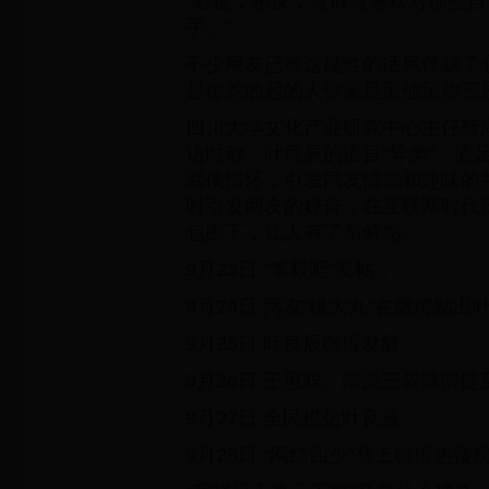
“若是，相反，良辰最喜欢对那些
手。”
不少网友已被这魔性的话风俘获了心
是你惹的起的人你要是黑他望你三
四川大学文化产业研究中心主任蔡
访时称，叶良辰的语言“异类”，满
武侠情怀，引发网友情感和趣味的
时引发网友的好奇，在互联网时代
包围下，让人有了新鲜感。
9月23日 “李毅吧”发帖，
9月24日 网友“桃大丸”在微博贴
9月25日 叶良辰微博发酵
9月26日 王思聪、南派三叔微博提
9月27日 全民模仿叶良辰
9月28日 “网红四少”登上微博热搜