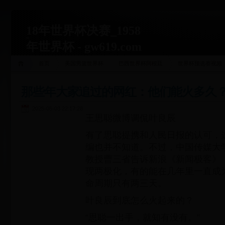
18年世界杯决赛_1958
年世界杯 - gw619.com
首页
美国男篮世界杯
巴西世界杯阿根廷
世界杯预选赛视频
那些年大家追过的网红：他们能火多久
2025-05-03 22:17:28
王思聪微博调侃叶良辰
有了思聪提携和人民日报的认可，
编也并不知道。不过，中国传媒大
教授曹三省告诉新浪《新闻极客》
现两极化，有的能在几年里一直成
命周期只有两三天。
叶良辰到底怎么火起来的？
“思聪一出手，就知有没有。”