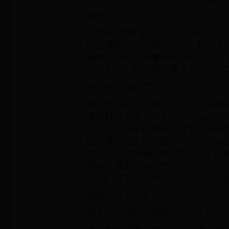
李刚
“我爸是李刚”事件的核心人物之一
区分局副局长（副科级），是在河
伤两个新生的肇事者李启铭（又名
（李启铭）酒后驾车撞人后口出狂
程国荣（犀利哥）
源自蜂鸟网上传的一组照片，同时
将视频传至网上，后于2010年2月
——《秒杀宇内究极华丽第一极品
眼！求亲们人肉详细资料》而迅速
乞丐”、“究极华丽第一极品路人帅哥
果称，犀利哥实为宁波街头一名乞
街头。亦有网友对其乞丐身份表示
黎恩旺（双刀哥）
敢于向权贵阶层挑战的底层人民。