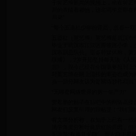
于黄艺博新闻的视频上，坐在黄艺
屑的表情看着他，这名同学立即在
屑弟”。
“每个五道杠少年的背后，总有一双
五道杠（黄艺博）黄艺博是武汉市
毕业于武汉市江汉区滑坡路小学，
汉市副总队长。据多种媒体称，黄
联播》，7岁开始坚持每天读《人
息》，现今已经在全国重要报刊上发
时黄艺博在网上流传的事迹也成为
当一部分网友认为是网络炒作和当
“无聊是网络世界的第一生产力”
贾君鹏的贴子在贴吧中的网络高楼
网友们反复引用的跟帖是：“我们跟
有文章分析称，在知乎上已有一些
播学角度分析叶良辰红的原因，但
无非是“有趣且无聊”，而无聊正是