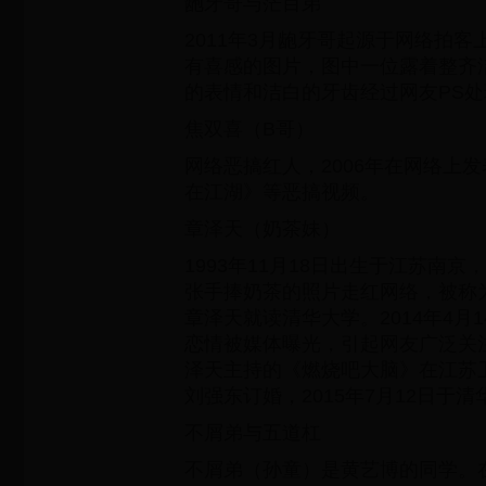
龅牙哥与茫目弟
2011年3月龅牙哥起源于网络拍
有喜感的图片，图中一位露着整齐
的表情和洁白的牙齿经过网友PS
焦双喜（B哥）
网络恶搞红人，2006年在网络上
在江湖》等恶搞视频。
章泽天（奶茶妹）
1993年11月18日出生于江苏南京
张手捧奶茶的照片走红网络，被称为“
章泽天就读清华大学。2014年4月
恋情被媒体曝光，引起网友广泛关注。
泽天主持的《燃烧吧大脑》在江苏卫
刘强东订婚，2015年7月12日于
不屑弟与五道杠
不屑弟（孙童）是黄艺博的同学。