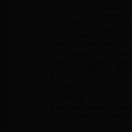
对于“网红四少”的蹿红，中国传媒
长、教授曹三省告诉《新闻极客》
一种正常趋势，常态化的现象。“
对语词的运用，能引起大家的一些
当下一些神曲有共性，容易传达一
绪或理念，于是就盛行起来了。”
对于叶良辰还能火多久，就连专家
“这种流行周期呈现两极化，有的
禅，而最短的就是两三天。”但这
自己的掌握之中了。
今日推荐：
及时 深度 分享
财金圈为您带来最新资讯、热点财
图片关注财金圈微信.返回搜狐，查