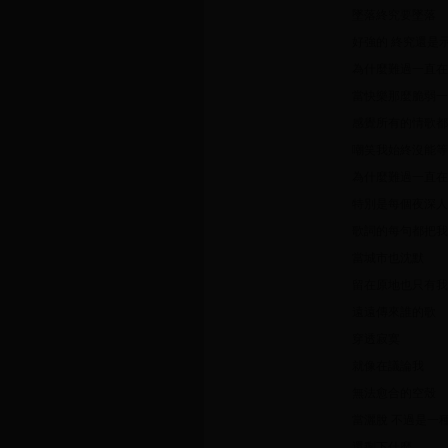
墜落終究要墜落
好強的 終究還是
為什麼難過一直在
當快樂那麼脆弱一
感覺所有的情歌都
嘲笑我始終沒能等
為什麼難過一直在
特別是每個夜深人
歌詞的每句都把我
當城市也沈默
留在原地也只有我
遠遠傳來誰的歌
穿透寂寞
就像在議論我
無法愈合的空殼
當灑脫 不過是一
還剩下什麼