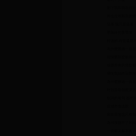
剩下我和我在拉扯
再也沒有觀眾的煙
活著 我只是活著
墜落終究要墜落
好強的 終究還是
為什麼難過一直在
當快樂那麼脆弱一
感覺所有的情歌都
嘲笑我始終沒能等
為什麼難過一直在
特別是每個夜深人
歌詞的每句 都把
當城市也沈默
留在原地也只有我
為何改變不了的結
一切卻又躲不過 wo