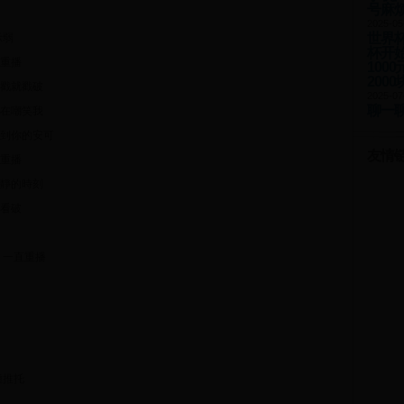
号麻
2025-05
世界杯
示弱
杯开始
重播
100
2000
戳就戳破
2025-07
聊一
在嘲笑我
到你的安可
友情
重播
靜的時刻
看破
 一直重播
種推托