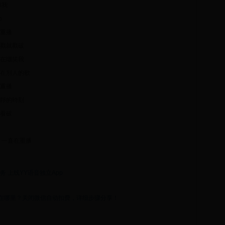
和我
o
重播
戳就戳破
在嘲笑我
在別人的歌
重播
靜的時刻
看破
 一直在重播
务 上线YY语音独立App
在哪里？关闭微信自动扣费，详细步骤分享！