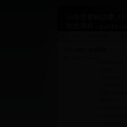
18年世界杯决赛_195
年世界杯 - gw619.c
首页
美国男篮世界杯
巴西
为什么难过一直在重播
2025-09-27 20:47:09
遠遠傳來誰的歌
穿透寂寞
穿透我的生活
以前覺得矯情的
而現在 竟然聽懂
還剩下什麼
剩下我和我在拉扯
再也沒有觀眾的煙
活著 我只是活著