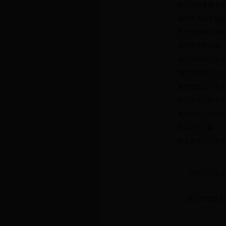
時間地點還有 你
無限復活這首歌w
為什麼難過一直在
當快樂那麼脆弱一
感覺所有的情歌都
嘲笑我快樂只存活
為什麼難過一直在
特別是每個夜深人
歌詞的每句都把我
當城市也沈默
留在原地也只有我
YY强化语音业
微信扣费服务