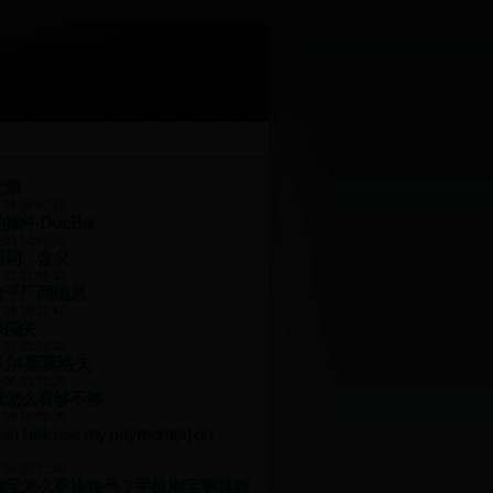
文章
-26 06:47:18
插件 DocBar
-03 12:46:52
组词、含义
-22 01:06:32
盒子厂商信息
-24 20:11:47
来闯关
-12 03:26:23
尔·斯莫洛夫
-06 03:33:26
液怎么看够不够
-19 16:56:30
an I release my payment(s) on
-24 05:21:06
淘宝怎么更换账号？手机淘宝更换账