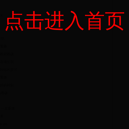
点击进入首页
火
示弱
重播
戳就戳破
在嘲笑我
到你的安可
重播
靜的時刻
我看破
 一直重播
果
 wo