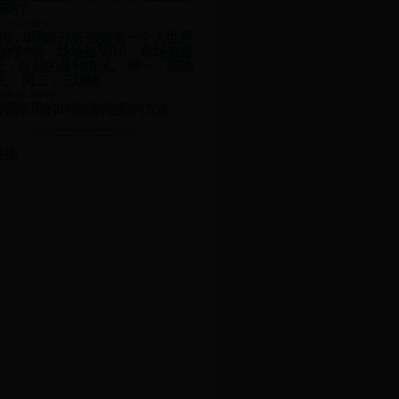
烦吗？
-28 22:03:51
0：0现象分析 假如有一个人世界
的时候，场场都买0:0，每场都是
0元，目前的盈利情况。 周一，赔钱
块。 周二，三场猜...
-08 04:34:49
聊我常用的6种绘制地图的方法
链接