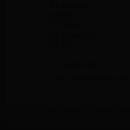
瑰宝 常用zhē gài
遮盖 常用tū zǐ
秃子 常用băo tă
宝塔 常用yuán băo
元宝 常用
手机qq邮箱在哪里找
俄媒：普京邀金正恩访俄 借世
Copyright © 2022 18年世界杯决赛_1958年世界杯 - gw619.com All Rights Reserved